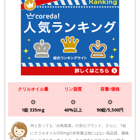
クリルオイル量
リン脂質
容量/価格
◎
◎
◎
1錠 335mg
40%以上
90錠/5,500円
何と言っても「白鳥製薬」の安心ブランド。さらに、1錠
にクリルオイル335mgの含有量は他にはない高品質、価格