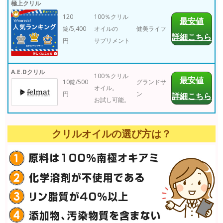
極上クリル
120
100％クリル
最安値
錠/5,400
オイルの
健美ライフ
詳細こちら
円
サプリメント
A.E.Dクリル
100％クリル
最安値
10錠/500
グランドサ
オイル。
円
ン
詳細こちら
お試し可能。
クリルオイルの選び方は？