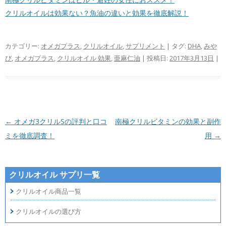
クリルオイルは効果ない？魚油の違いと効果を徹底解説！
カテゴリー:
オメガプラス
,
クリルオイル
,
サプリメント
| タグ:
DHA
,
みや
び
,
オメガプラス
,
クリルオイル 効果
,
亜麻仁油
| 投稿日:
2017年3月13日
|
投稿ナビゲーション
←
オメガ3クリルSの評判と口コ
南極クリルビタミンの効果と副作
ミを徹底調査！
用
→
クリルオイル サプリ一覧
クリルオイル商品一覧
クリルオイルの選び方