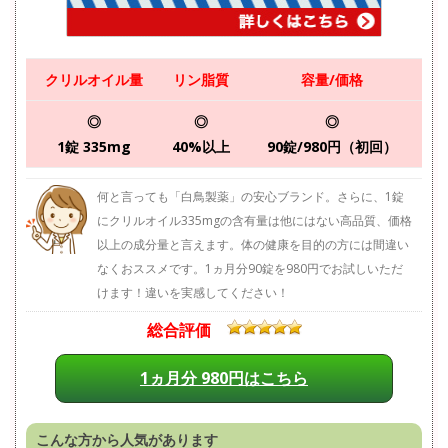
クリルオイル量
リン脂質
容量/価格
◎
◎
◎
1錠 335mg
40%以上
90錠/980円（初回）
何と言っても「白鳥製薬」の安心ブランド。さらに、1錠
にクリルオイル335mgの含有量は他にはない高品質、価格
以上の成分量と言えます。体の健康を目的の方には間違い
なくおススメです。1ヵ月分90錠を980円でお試しいただ
けます！違いを実感してください！
総合評価
1ヵ月分 980円はこちら
こんな方から人気があります