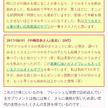
特にひざの痛みを感じることが多くなり、クリルオイルを飲み
始めました。飲み始めて半年たちますが、驚くほどに、すこぶ
る好調快調！同僚たちにも進めていますが、皆揃って年齢を感
じさせないほどエネルギッシュになりました。私は
クリルオイ
ル量が多い白鳥製薬のサプリ
が一番オススメだと思います。
2017/08/01 《中嶋杏奈さん(仮名)：20代》
TVでクリルオイルが美容やダイエットに良いと聞き、調べて
みるとミスユニバースやモデルの子たちも結構クリルオイルを
食べていると知りビックリ（笑）私は美容のためにクリルオイ
ルを飲みたかったので、この
亜麻仁油とかスクワレンも入って
いるクリルオイルサプリ
を食べています。私は初めて3カ月で
すが、始める前と比べるとゼンッゼン肌艶が違うのが分かりま
す。もっと早くから始めればよかったと後悔（笑）
これだけ体にいいものを、フレッシュな状態で詰め込んでい
るサプリメントは他には無く、さらに価格が安いため若い世
代の女性からたくさんの支持を得ているのです。