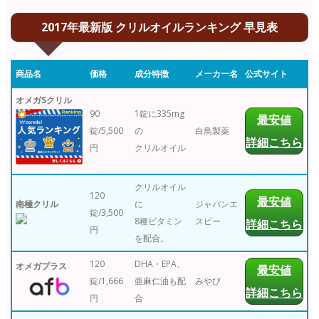
2017年最新版 クリルオイルランキング 早見表
商品名
価格
成分特徴
メーカー名
公式サイト
オメガSクリル
90
1錠に335mg
最安値
錠/5,500
の
白鳥製薬
詳細こちら
円
クリルオイル
クリルオイル
120
最安値
南極クリル
に
ジャパンエ
錠/3,500
8種ビタミン
スピー
詳細こちら
円
を配合。
120
DHA・EPA、
オメガプラス
最安値
錠/1,666
亜麻仁油も配
みやび
詳細こちら
円
合