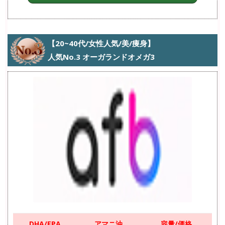
【20~40代/女性人気/美/痩身】
人気No.3 オーガランドオメガ3
DHA/EPA
アマニ油
容量/価格