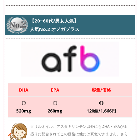
【20~60代/男女人気】
人気No.2 オメガプラス
DHA
EPA
容量/価格
◎
◎
◎
520mg
260mg
120錠/1,666円
クリルオイル、アスタキサンチン以外にもDHA・EPAが山
盛りに配合されてこの価格は他には真似できません。さら