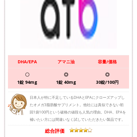
DHA/EPA
アマニ油
容量/価格
〇
◎
◎
1錠 94mg
1錠 40mg
30錠/100円
日本人が特に不足しているDHAとEPAにクローズアップし
たオメガ3脂肪酸サプリメント。他社には真似できない初
回1袋100円という破格の値段も人気の理由。DHA、EPAを
補いたい方には間違いなく試していただきたい製品です。
総合評価