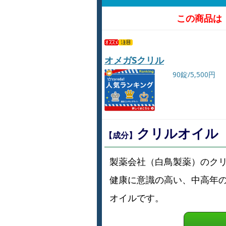
この商品は
オメガSクリル
90錠/5,500円
クリルオイル（
【成分】
製薬会社（白鳥製薬）のク
健康に意識の高い、中高年
オイルです。