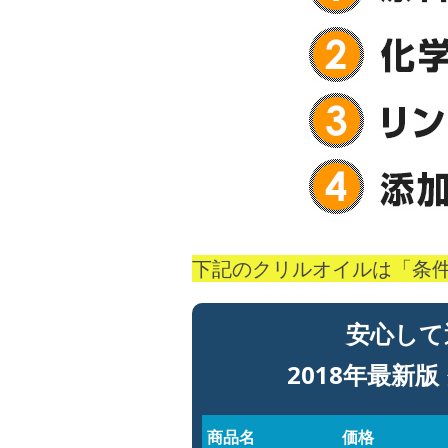
下記のクリルオイルは「条
安心して
2018年最新
商品名
価格