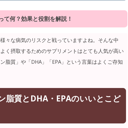
って何？効果と役割を解説！
は様々な病気のリスクと戦っていますよね。そんな中
スよく摂取するためのサプリメントはとても人気が高い
ン脂質」や「DHA」「EPA」という言葉はよくご存知
脂質とDHA・EPAのいいとこど