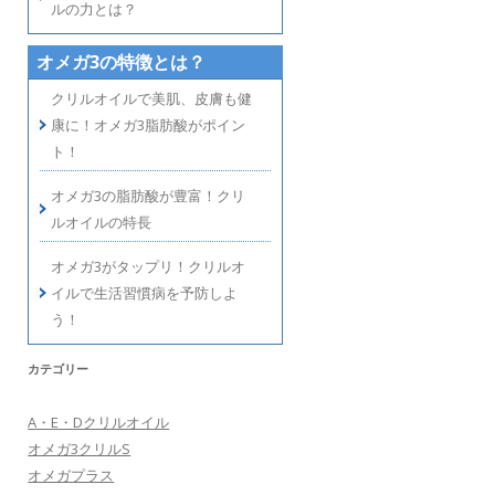
ルの力とは？
オメガ3の特徴とは？
クリルオイルで美肌、皮膚も健
康に！オメガ3脂肪酸がポイン
ト！
オメガ3の脂肪酸が豊富！クリ
ルオイルの特長
オメガ3がタップリ！クリルオ
イルで生活習慣病を予防しよ
う！
カテゴリー
A・E・Dクリルオイル
オメガ3クリルS
オメガプラス