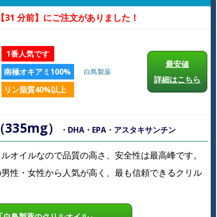
【31 分前】にご注文がありました！
1番人気です
最安値
南極オキアミ100%
白鳥製薬
詳細はこちら
リン脂質40%以上
335mg）
・DHA・EPA・アスタキサンチン
リルオイルなので品質の高さ、安全性は最高峰です。
の男性・女性から人気が高く、最も信頼できるクリル
「白鳥製薬のクリルオイル」