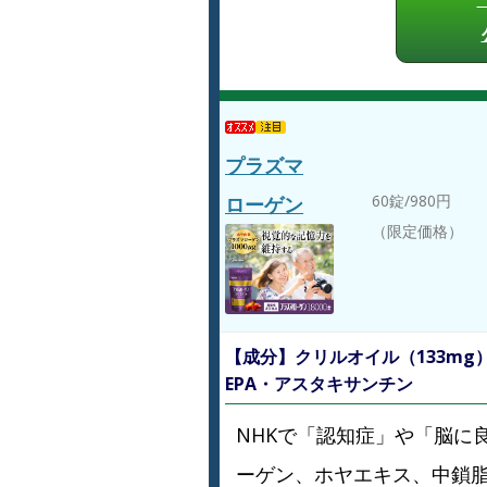
プラズマ
60錠/980円
ローゲン
（限定価格）
【成分】クリルオイル（133m
EPA・アスタキサンチン
NHKで「認知症」や「脳に
ーゲン、ホヤエキス、中鎖