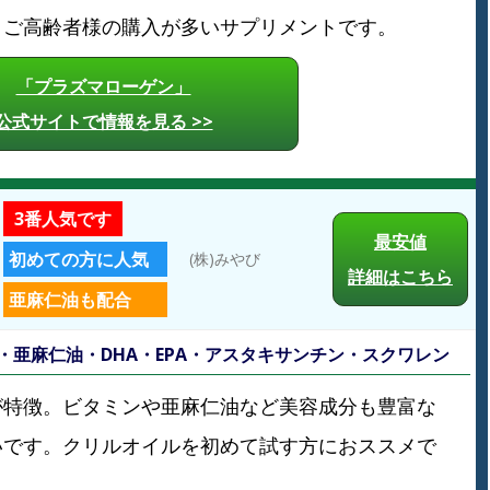
、ご高齢者様の購入が多いサプリメントです。
「プラズマローゲン」
公式サイトで情報を見る >>
3番人気です
最安値
初めての方に人気
(株)みやび
詳細はこちら
亜麻仁油も配合
・亜麻仁油・DHA・EPA・アスタキサンチン・スクワレン
が特徴。ビタミンや亜麻仁油など美容成分も豊富な
いです。クリルオイルを初めて試す方におススメで