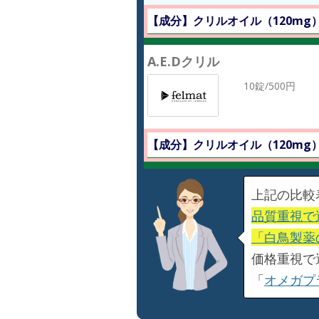
【成分】クリルオイル（120mg
A.E.Dクリル
10錠/500円
【成分】クリルオイル（120mg
上記の比較
品質重視で
「白鳥製薬
価格重視で
「
オメガプ