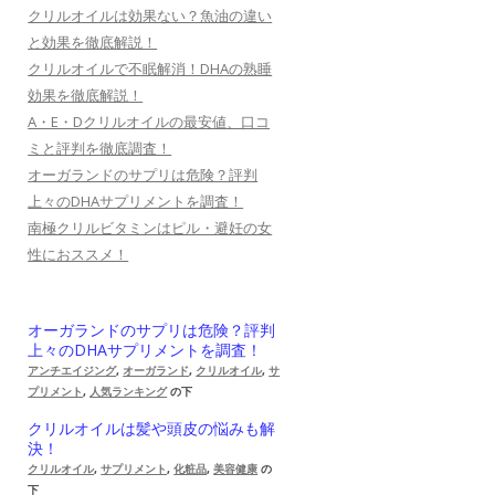
クリルオイルは効果ない？魚油の違い
と効果を徹底解説！
クリルオイルで不眠解消！DHAの熟睡
効果を徹底解説！
A・E・Dクリルオイルの最安値、口コ
ミと評判を徹底調査！
オーガランドのサプリは危険？評判
上々のDHAサプリメントを調査！
南極クリルビタミンはピル・避妊の女
性におススメ！
オーガランドのサプリは危険？評判
上々のDHAサプリメントを調査！
アンチエイジング
,
オーガランド
,
クリルオイル
,
サ
プリメント
,
人気ランキング
の下
クリルオイルは髪や頭皮の悩みも解
決！
クリルオイル
,
サプリメント
,
化粧品
,
美容健康
の
下