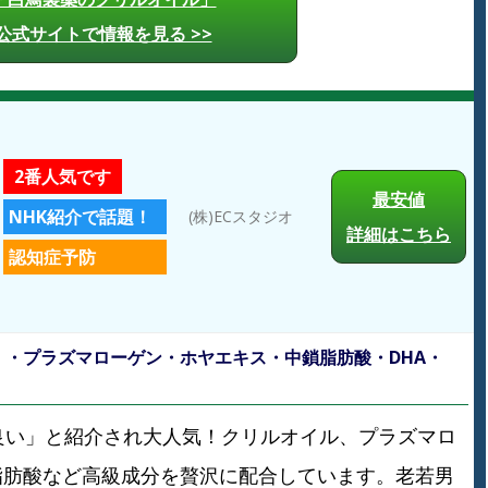
公式サイトで情報を見る >>
2番人気です
最安値
NHK紹介で話題！
(株)ECスタジオ
詳細はこちら
認知症予防
g）・プラズマローゲン・ホヤエキス・中鎖脂肪酸・DHA・
良い」と紹介され大人気！クリルオイル、プラズマロ
脂肪酸など高級成分を贅沢に配合しています。老若男