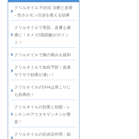
クリルオイル 不妊症 治療と改善
– 性ホルモン分泌を整える効果
クリルオイルで美肌、皮膚も健
康に！オメガ3脂肪酸がポイン
ト！
クリルオイルで膝の痛みを緩和
クリルオイルで血栓予防！血液
サラサラ効果が凄い！
クリルオイルのDHAは肩こりに
も効果的！
クリルオイルの効果と効能 – レ
シチンやアスタキサンチンが豊
富！
クリルオイルの抗炎症作用 – 副