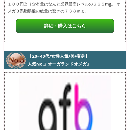
１００円当り含有量はなんと業界最高レベルの６６５mg。 オ
メガ３系脂肪酸の総量は驚きの７３８ｍｇ。
詳細・購入はこちら
【20~40代/女性人気/美/痩身】
人気No.3 オーガランドオメガ3