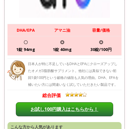
DHA/EPA
アマニ油
容量/価格
〇
◎
◎
1錠 94mg
1錠 40mg
30錠/100円
日本人が特に不足しているDHAとEPAにクローズアップし
たオメガ3脂肪酸サプリメント。他社には真似できない初
回1袋100円という破格の値段も人気の理由。DHA、EPAを
補いたい方には間違いなく試していただきたい製品です。
総合評価
お試し100円購入はこちらから！
こんな方から人気があります