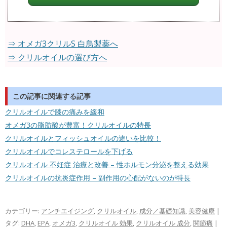
⇒ オメガ3クリルS 白鳥製薬へ
⇒ クリルオイルの選び方へ
この記事に関連する記事
クリルオイルで膝の痛みを緩和
オメガ3の脂肪酸が豊富！クリルオイルの特長
クリルオイルとフィッシュオイルの違いを比較！
クリルオイルでコレステロールを下げる
クリルオイル 不妊症 治療と改善 – 性ホルモン分泌を整える効果
クリルオイルの抗炎症作用 – 副作用の心配がないのが特長
カテゴリー:
アンチエイジング
,
クリルオイル
,
成分／基礎知識
,
美容健康
|
タグ:
DHA
,
EPA
,
オメガ3
,
クリルオイル 効果
,
クリルオイル 成分
,
関節痛
|