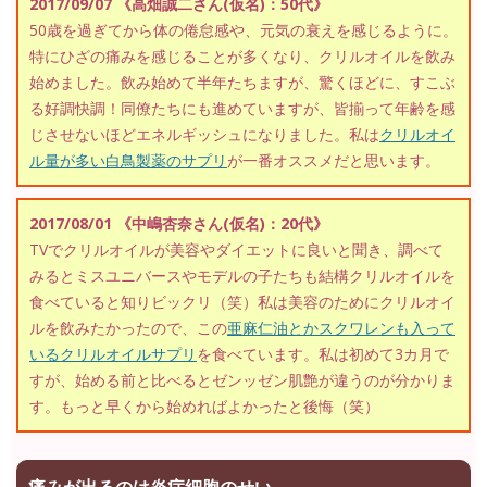
2017/09/07 《高畑誠二さん(仮名)：50代》
50歳を過ぎてから体の倦怠感や、元気の衰えを感じるように。
特にひざの痛みを感じることが多くなり、クリルオイルを飲み
始めました。飲み始めて半年たちますが、驚くほどに、すこぶ
る好調快調！同僚たちにも進めていますが、皆揃って年齢を感
じさせないほどエネルギッシュになりました。私は
クリルオイ
ル量が多い白鳥製薬のサプリ
が一番オススメだと思います。
2017/08/01 《中嶋杏奈さん(仮名)：20代》
TVでクリルオイルが美容やダイエットに良いと聞き、調べて
みるとミスユニバースやモデルの子たちも結構クリルオイルを
食べていると知りビックリ（笑）私は美容のためにクリルオイ
ルを飲みたかったので、この
亜麻仁油とかスクワレンも入って
いるクリルオイルサプリ
を食べています。私は初めて3カ月で
すが、始める前と比べるとゼンッゼン肌艶が違うのが分かりま
す。もっと早くから始めればよかったと後悔（笑）
痛みが出るのは炎症細胞のせい