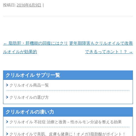
投稿日:
2016年6月9日
|
投稿ナビゲーション
←
脂肪肝・肝機能の回復にはクリ
更年期障害もクリルオイルで改善
ルオイルが効果的
できるってホント！？
→
クリルオイル サプリ一覧
クリルオイル商品一覧
クリルオイルの選び方
クリルオイルの凄い力
クリルオイル 不妊症 治療と改善 – 性ホルモン分泌を整える効果
クリルオイルで美肌、皮膚も健康に！オメガ3脂肪酸がポイント！