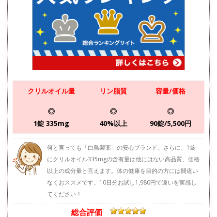
クリルオイル量
リン脂質
容量/価格
◎
◎
◎
1錠 335mg
40%以上
90錠/5,500円
何と言っても「白鳥製薬」の安心ブランド。さらに、1錠
にクリルオイル335mgの含有量は他にはない高品質、価格
以上の成分量と言えます。体の健康を目的の方には間違い
なくおススメです。10日分お試し1,980円で違いを実感し
てください！
総合評価