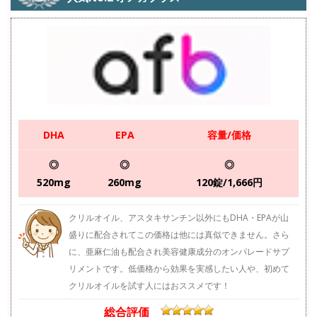
DHA
EPA
容量/価格
◎
◎
◎
520mg
260mg
120錠/1,666円
クリルオイル、アスタキサンチン以外にもDHA・EPAが山
盛りに配合されてこの価格は他には真似できません。さら
に、亜麻仁油も配合され美容健康成分のオンパレードサプ
リメントです。低価格から効果を実感したい人や、初めて
クリルオイルを試す人にはおススメです！
総合評価