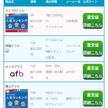
商品名
価格
成分特徴
メーカー名
公式サイト
オメガSクリル
90
1錠に335mg
最安値
錠/5,500
の
白鳥製薬
詳細こちら
円
クリルオイル
クリルオイル
120
最安値
南極クリル
に
ジャパンエ
錠/3,500
8種ビタミン
スピー
詳細こちら
円
を配合。
120
DHA・EPA、
オメガプラス
最安値
錠/1,666
亜麻仁油も配
みやび
詳細こちら
円
合
極上クリル
120
100％クリル
最安値
錠/5,400
オイルの
健美ライフ
詳細こちら
円
サプリメント