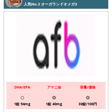
人気No.3 オーガランドオメガ3
DHA/EPA
アマニ油
容量/価格
〇
◎
◎
1錠 94mg
1錠 40mg
30錠/100円