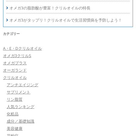
オメガ3の脂肪酸が豊富！クリルオイルの特長
オメガ3がタップリ！クリルオイルで生活習慣病を予防しよう！
カテゴリー
A・E・Dクリルオイル
オメガ3クリルS
オメガプラス
オーガランド
クリルオイル
アンチエイジング
サプリメント
リン脂質
人気ランキング
化粧品
成分／基礎知識
美容健康
花粉症