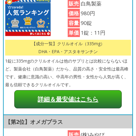
販売
白鳥製薬
価格
980円
容量
90錠
単価
1錠：11円
【成分一覧】クリルオイル（335mg）
DHA・EPA・アスタキサンチン
1錠に335mgのクリルオイルは他のサプリとは比較にならないほ
ど。製薬会社（白鳥製薬）だから、品質の高さ・安全性は最高峰
です。健康に意識の高い、中高年の男性・女性から人気が高く、
最も信頼できるクリルオイルです。
詳細＆最安値はこちら
【第2位】オメガプラス
販売
(株)みやび