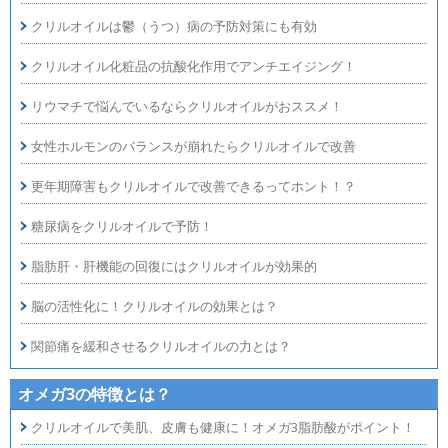
クリルオイルは鬱（うつ）病の予防対策にも有効
クリルオイル化粧品の抗酸化作用でアンチエイジング！
リウマチで悩んでいるならクリルオイルがおススメ！
女性ホルモンのバランスが崩れたらクリルオイルで改善
更年期障害もクリルオイルで改善できるってホント！？
糖尿病をクリルオイルで予防！
脂肪肝・肝機能の回復にはクリルオイルが効果的
脳の活性化に！クリルオイルの効果とは？
関節痛を緩和させるクリルオイルの力とは？
オメガ3の特徴とは？
クリルオイルで美肌、皮膚も健康に！オメガ3脂肪酸がポイント！