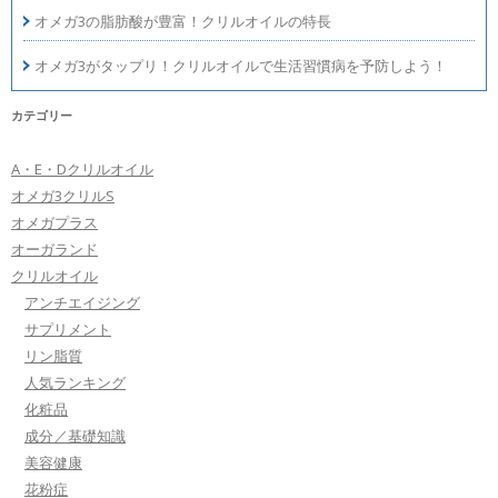
オメガ3の脂肪酸が豊富！クリルオイルの特長
オメガ3がタップリ！クリルオイルで生活習慣病を予防しよう！
カテゴリー
A・E・Dクリルオイル
オメガ3クリルS
オメガプラス
オーガランド
クリルオイル
アンチエイジング
サプリメント
リン脂質
人気ランキング
化粧品
成分／基礎知識
美容健康
花粉症