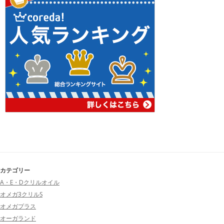
カテゴリー
A・E・Dクリルオイル
オメガ3クリルS
オメガプラス
オーガランド