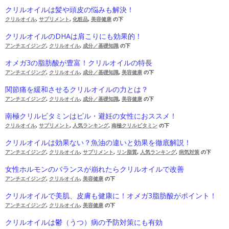
クリルオイルは髪や頭皮の悩みも解決！
クリルオイル
,
サプリメント
,
化粧品
,
美容健康
の下
クリルオイルのDHAは肩こりにも効果的！
アンチエイジング
,
クリルオイル
,
成分／基礎知識
の下
オメガ3の脂肪酸が豊富！クリルオイルの特長
アンチエイジング
,
クリルオイル
,
成分／基礎知識
,
美容健康
の下
関節痛を緩和させるクリルオイルの力とは？
アンチエイジング
,
クリルオイル
,
成分／基礎知識
,
美容健康
の下
南極クリルビタミンはピル・避妊の女性におススメ！
クリルオイル
,
サプリメント
,
人気ランキング
,
南極クリルビタミン
の下
クリルオイルは効果ない？魚油の違いと効果を徹底解説！
アンチエイジング
,
クリルオイル
,
サプリメント
,
リン脂質
,
人気ランキング
,
病気対策
の下
女性ホルモンのバランスが崩れたらクリルオイルで改善
アンチエイジング
,
クリルオイル
,
美容健康
の下
クリルオイルで美肌、皮膚も健康に！オメガ3脂肪酸がポイント！
アンチエイジング
,
クリルオイル
,
美容健康
の下
クリルオイルは鬱（うつ）病の予防対策にも有効