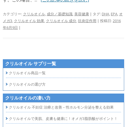
カテゴリー:
クリルオイル
,
成分／基礎知識
,
美容健康
| タグ:
DHA
,
EPA
,
オ
メガ3
,
クリルオイル 効果
,
クリルオイル 成分
,
抗炎症作用
| 投稿日:
2016
年6月9日
|
クリルオイル サプリ一覧
クリルオイル商品一覧
クリルオイルの選び方
クリルオイルの凄い力
クリルオイル 不妊症 治療と改善 – 性ホルモン分泌を整える効果
クリルオイルで美肌、皮膚も健康に！オメガ3脂肪酸がポイント！