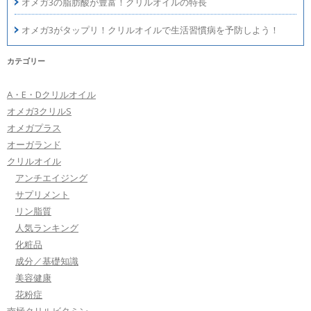
オメガ3の脂肪酸が豊富！クリルオイルの特長
オメガ3がタップリ！クリルオイルで生活習慣病を予防しよう！
カテゴリー
A・E・Dクリルオイル
オメガ3クリルS
オメガプラス
オーガランド
クリルオイル
アンチエイジング
サプリメント
リン脂質
人気ランキング
化粧品
成分／基礎知識
美容健康
花粉症