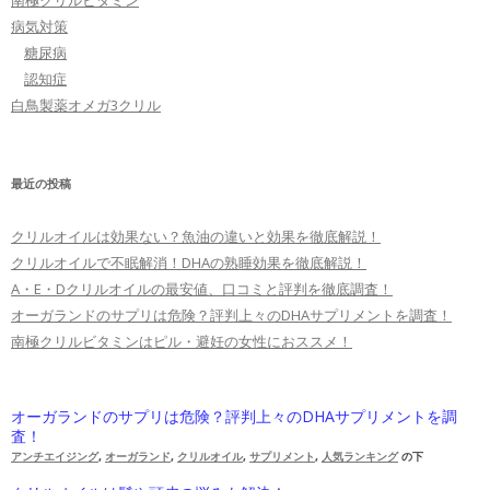
南極クリルビタミン
病気対策
糖尿病
認知症
白鳥製薬オメガ3クリル
最近の投稿
クリルオイルは効果ない？魚油の違いと効果を徹底解説！
クリルオイルで不眠解消！DHAの熟睡効果を徹底解説！
A・E・Dクリルオイルの最安値、口コミと評判を徹底調査！
オーガランドのサプリは危険？評判上々のDHAサプリメントを調査！
南極クリルビタミンはピル・避妊の女性におススメ！
オーガランドのサプリは危険？評判上々のDHAサプリメントを調
査！
アンチエイジング
,
オーガランド
,
クリルオイル
,
サプリメント
,
人気ランキング
の下