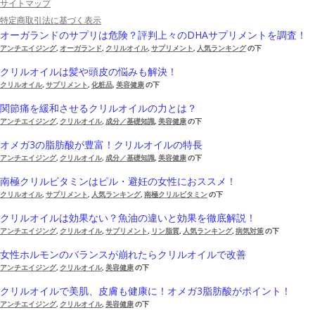
サイトマップ
特定商取引法に基づく表示
オーガランドのサプリは危険？評判上々のDHAサプリメントを調査！
アンチエイジング
,
オーガランド
,
クリルオイル
,
サプリメント
,
人気ランキング
の下
クリルオイルは髪や頭皮の悩みも解決！
クリルオイル
,
サプリメント
,
化粧品
,
美容健康
の下
関節痛を緩和させるクリルオイルの力とは？
アンチエイジング
,
クリルオイル
,
成分／基礎知識
,
美容健康
の下
オメガ3の脂肪酸が豊富！クリルオイルの特長
アンチエイジング
,
クリルオイル
,
成分／基礎知識
,
美容健康
の下
南極クリルビタミンはピル・避妊の女性におススメ！
クリルオイル
,
サプリメント
,
人気ランキング
,
南極クリルビタミン
の下
クリルオイルは効果ない？魚油の違いと効果を徹底解説！
アンチエイジング
,
クリルオイル
,
サプリメント
,
リン脂質
,
人気ランキング
,
病気対策
の下
女性ホルモンのバランスが崩れたらクリルオイルで改善
アンチエイジング
,
クリルオイル
,
美容健康
の下
クリルオイルで美肌、皮膚も健康に！オメガ3脂肪酸がポイント！
アンチエイジング
,
クリルオイル
,
美容健康
の下