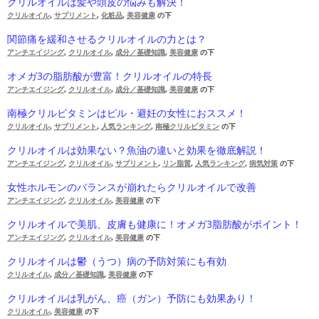
クリルオイルは髪や頭皮の悩みも解決！
クリルオイル
,
サプリメント
,
化粧品
,
美容健康
の下
関節痛を緩和させるクリルオイルの力とは？
アンチエイジング
,
クリルオイル
,
成分／基礎知識
,
美容健康
の下
オメガ3の脂肪酸が豊富！クリルオイルの特長
アンチエイジング
,
クリルオイル
,
成分／基礎知識
,
美容健康
の下
南極クリルビタミンはピル・避妊の女性におススメ！
クリルオイル
,
サプリメント
,
人気ランキング
,
南極クリルビタミン
の下
クリルオイルは効果ない？魚油の違いと効果を徹底解説！
アンチエイジング
,
クリルオイル
,
サプリメント
,
リン脂質
,
人気ランキング
,
病気対策
の下
女性ホルモンのバランスが崩れたらクリルオイルで改善
アンチエイジング
,
クリルオイル
,
美容健康
の下
クリルオイルで美肌、皮膚も健康に！オメガ3脂肪酸がポイント！
アンチエイジング
,
クリルオイル
,
美容健康
の下
クリルオイルは鬱（うつ）病の予防対策にも有効
クリルオイル
,
成分／基礎知識
,
美容健康
の下
クリルオイルは乳がん、癌（ガン）予防にも効果あり！
クリルオイル
,
美容健康
の下