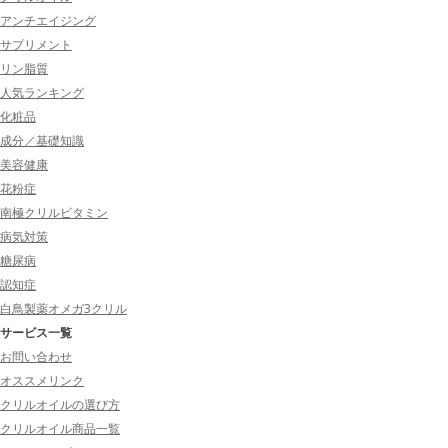
アンチエイジング
サプリメント
リン脂質
人気ランキング
化粧品
成分／基礎知識
美容健康
花粉症
南極クリルビタミン
病気対策
糖尿病
認知症
白鳥製薬オメガ3クリル
サービス一覧
お問い合わせ
オススメリンク
クリルオイルの選び方
クリルオイル商品一覧